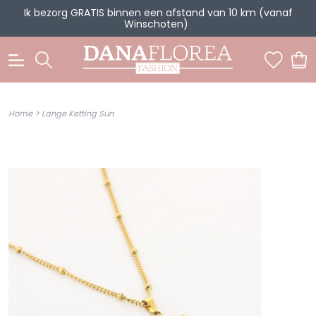
Ik bezorg GRATIS binnen een afstand van 10 km (vanaf
Winschoten)
0
>
Home
Lange Ketting Sun