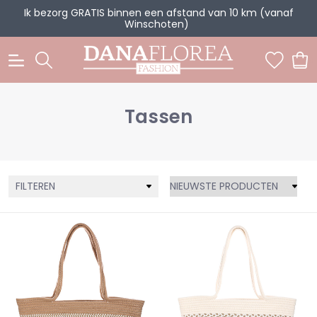
Ik bezorg GRATIS binnen een afstand van 10 km (vanaf
Winschoten)
0
Tassen
FILTEREN