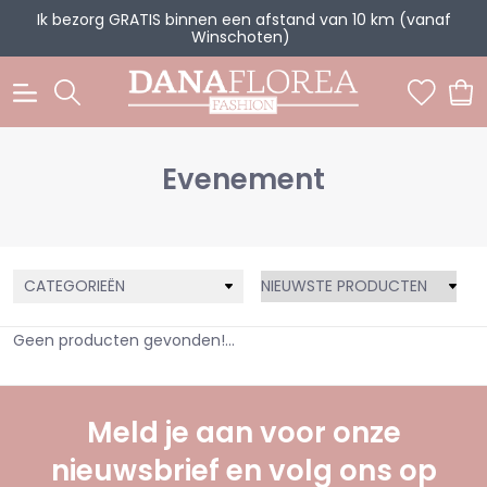
Ik bezorg GRATIS binnen een afstand van 10 km (vanaf
Winschoten)
0
Evenement
CATEGORIEËN
Geen producten gevonden!...
Meld je aan voor onze
nieuwsbrief en volg ons op