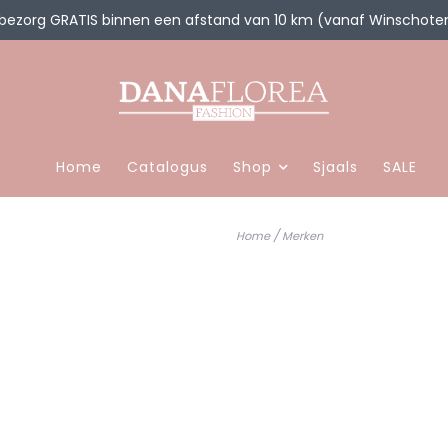
 bezorg GRATIS binnen een afstand van 10 km (vanaf Winschote
Home
Catalogus
Shop
Sjaals
SALE
/
Home
Merken