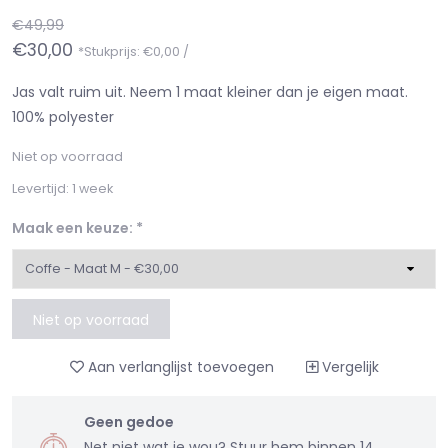
€49,99
€30,00
*Stukprijs: €0,00 /
Jas valt ruim uit. Neem 1 maat kleiner dan je eigen maat.
100% polyester
Niet op voorraad
Levertijd: 1 week
Maak een keuze:
*
Niet op voorraad
Aan verlanglijst toevoegen
Vergelijk
Geen gedoe
Net niet wat je wou? Stuur hem binnen 14