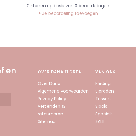
0
sterren op basis van
0
beoordelingen
+ Je beoordeling toevoegen
f en
OVER DANA FLOREA
VAN ONS
Over Dana
Kleding
Algemene voorwaarden
Sieraden
Privacy Policy
Tassen
Verzenden &
Sjaals
retourneren
Specials
Sitemap
SALE