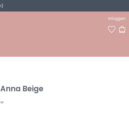
n)
Inloggen
0
Anna Beige
ew