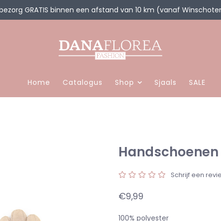
 bezorg GRATIS binnen een afstand van 10 km (vanaf Winschote
Home
Catalogus
Shop
Sjaals
SALE
Handschoenen 
Schrijf een revi
€9,99
100% polyester