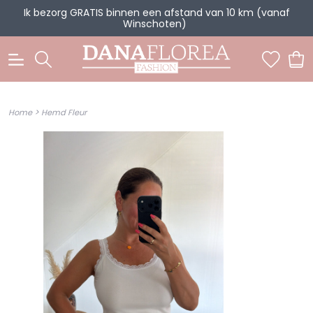
Ik bezorg GRATIS binnen een afstand van 10 km (vanaf
Winschoten)
0
>
Home
Hemd Fleur