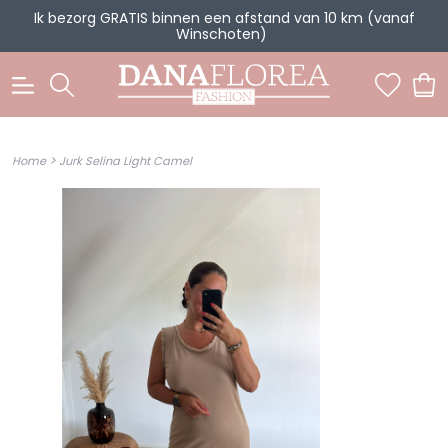
Ik bezorg GRATIS binnen een afstand van 10 km (vanaf
Winschoten)
0
>
Home
Jurk Selina Light Camel