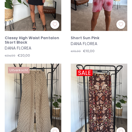
Classy High Waist Pantalon
Short Sun Pink
Skort Black
DANA FLOREA
DANA FLOREA
€10,00
€19,99
€20,00
€34,99
Uitverkocht
SALE