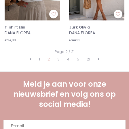
T-shirt Elin
Jurk Olivia
DANA FLOREA
DANA FLOREA
€24,99
€44,99
Page 2 / 21
1
2
3
4
5
21
Meld je aan voor onze
nieuwsbrief en volg ons op
social media!