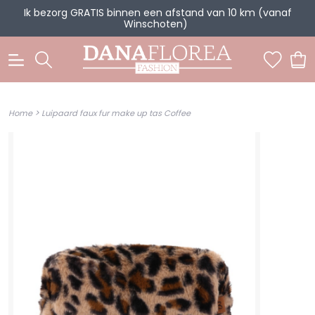
Ik bezorg GRATIS binnen een afstand van 10 km (vanaf
Winschoten)
0
>
Home
Luipaard faux fur make up tas Coffee