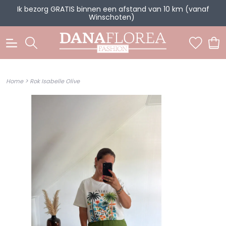
Ik bezorg GRATIS binnen een afstand van 10 km (vanaf
Winschoten)
0
>
Home
Rok Isabelle Olive