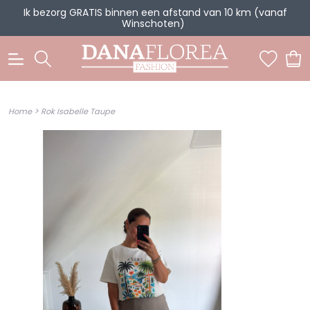
Ik bezorg GRATIS binnen een afstand van 10 km (vanaf
Winschoten)
0
>
Home
Rok Isabelle Taupe