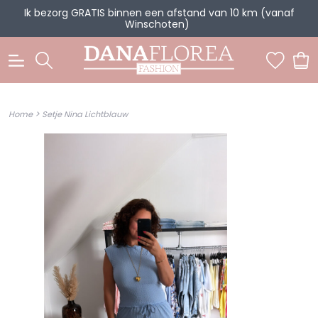
Ik bezorg GRATIS binnen een afstand van 10 km (vanaf
Winschoten)
0
>
Home
Setje Nina Lichtblauw