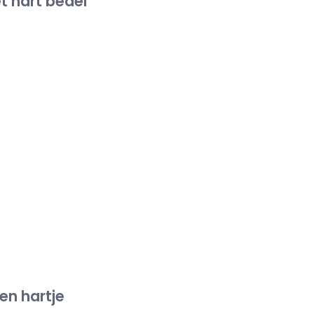
t hart bedel
en hartje