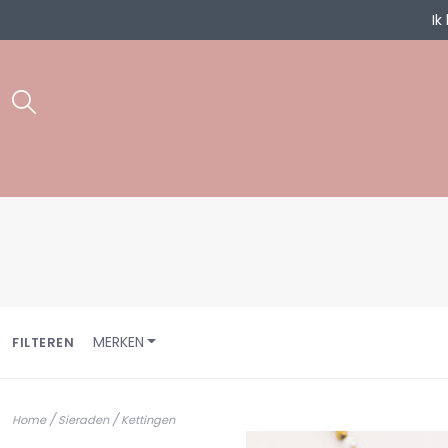
Ik
MERKEN
FILTEREN
/
/
Home
Sieraden
Kettingen