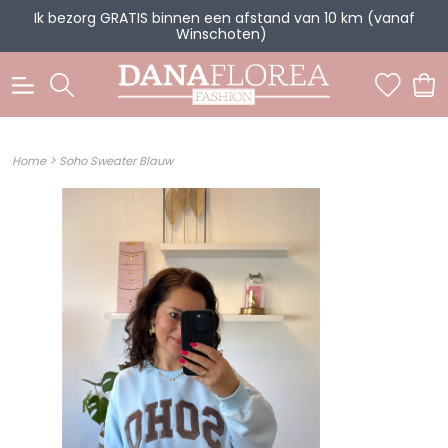
Ik bezorg GRATIS binnen een afstand van 10 km (vanaf
Winschoten)
0
>
Home
Soho Sweater Blauw