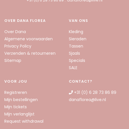
+31 (0) 6 28 73 86 89
::
danaflorea@live.nl
OVER DANA FLOREA
VAN ONS
Over Dana
Kleding
Algemene voorwaarden
Sieraden
Privacy Policy
Tassen
Verzenden & retourneren
Sjaals
Sitemap
Specials
SALE
VOOR JOU
CONTACT?
Registreren
+31 (0) 6 28 73 86 89
Mijn bestellingen
danaflorea@live.nl
Mijn tickets
Mijn verlanglijst
Request withdrawal