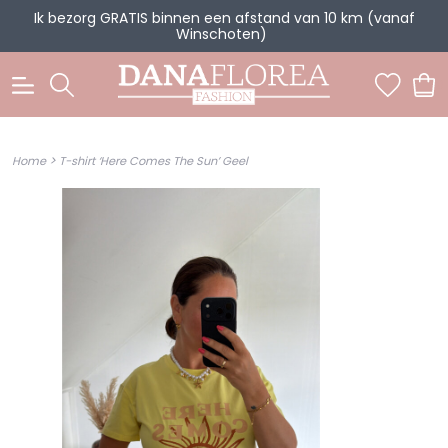
Ik bezorg GRATIS binnen een afstand van 10 km (vanaf
Winschoten)
0
>
Home
T-shirt ‘Here Comes The Sun’ Geel