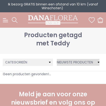
Ik bezorg GRATIS binnen een afstand van 10 km (vanaf
Winschoten)
0
Producten getagd
met Teddy
CATEGORIEËN
Geen producten gevonden!...
Meld je aan voor onze
nieuwsbrief en volg ons op