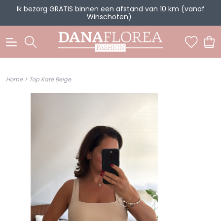
Ik bezorg GRATIS binnen een afstand van 10 km (vanaf
Winschoten)
0
>
Home
Top Kate Beige