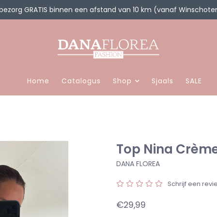
 bezorg GRATIS binnen een afstand van 10 km (vanaf Winschote
Home
Catalogus
Shop
Sjaals
SALE
Top Nina Crèm
DANA FLOREA
Schrijf een revi
€29,99