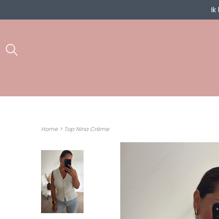
Ik
>
Home
Top Nina Crème