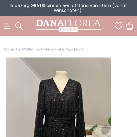
Ik bezorg GRATIS binnen een afstand van 10 km (vanaf
Winschoten)
0
>
Home
Pailletten Jurk Olivia met v-hals Black