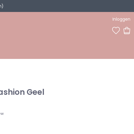
n)
Inloggen
0
ashion Geel
ew