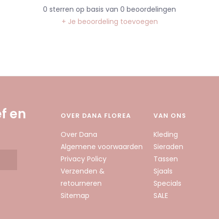
0
sterren op basis van
0
beoordelingen
+ Je beoordeling toevoegen
f en
OVER DANA FLOREA
VAN ONS
Over Dana
Kleding
Algemene voorwaarden
Sieraden
Privacy Policy
Tassen
Verzenden &
Sjaals
retourneren
Specials
Sitemap
SALE