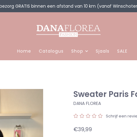
 bezorg GRATIS binnen een afstand van 10 km (vanaf Winschote
Home
Catalogus
Shop
Sjaals
SALE
Sweater Paris F
DANA FLOREA
Schrijf een revi
€39,99