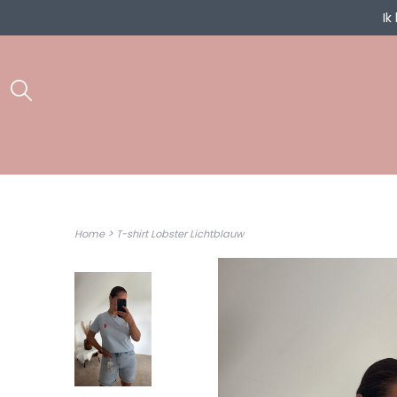
Ik
>
Home
T-shirt Lobster Lichtblauw