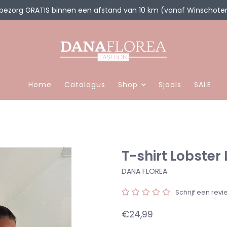
 bezorg GRATIS binnen een afstand van 10 km (vanaf Winschote
Home
Catalogus
Shop
Sjaals
SALE
T-shirt Lobster
DANA FLOREA
Schrijf een revi
€24,99