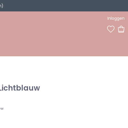
n)
Inloggen
0
 Lichtblauw
ew