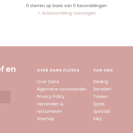
0
sterren op basis van
0
beoordelingen
+ Je beoordeling toevoegen
f en
OVER DANA FLOREA
VAN ONS
Over Dana
Kleding
Algemene voorwaarden
Sieraden
Privacy Policy
Tassen
Verzenden &
Sjaals
retourneren
Specials
Sitemap
SALE